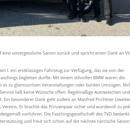
uf eine unvergessliche Saison zurück und spricht einen Dank an Vö
m I. ein erstklassiges Fahrzeug zur Verfügung, das sie von der
Faschings begleiten durfte. Mit einem stilvollen BMW waren die
sei es zu glamourösen Veranstaltungen oder bunten Umzügen. Nic
Service ließ keine Wünsche offen: Regelmäßige Autowäschen und
hrt. Ein besonderer Dank geht zudem an Manfred Pirchtner (zweite
 Vereins. Er brachte das Prinzenpaar sicher und würdevoll zu jed
tandesgemäß vorfuhren. Die Faschingsgesellschaft des TVD bedankt
nterstützung und freut sich schon auf die nächste närrische Saison