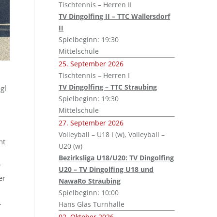
Tischtennis – Herren II
TV Dingolfing II – TTC Wallersdorf
II
Spielbeginn: 19:30
Mittelschule
25. September 2026
Tischtennis – Herren I
TV Dingolfing – TTC Straubing
gl
Spielbeginn: 19:30
Mittelschule
27. September 2026
Volleyball – U18 I (w), Volleyball –
ht
U20 (w)
Bezirksliga U18/U20: TV Dingolfing
r
U20 – TV Dingolfing U18 und
er
NawaRo Straubing
Spielbeginn: 10:00
.
Hans Glas Turnhalle
02. Oktober 2026