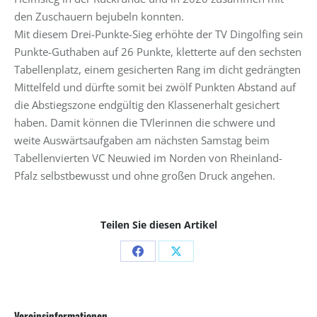
den Zuschauern bejubeln konnten.
Mit diesem Drei-Punkte-Sieg erhöhte der TV Dingolfing sein
Punkte-Guthaben auf 26 Punkte, kletterte auf den sechsten
Tabellenplatz, einem gesicherten Rang im dicht gedrängten
Mittelfeld und dürfte somit bei zwölf Punkten Abstand auf
die Abstiegszone endgültig den Klassenerhalt gesichert
haben. Damit können die TVlerinnen die schwere und
weite Auswärtsaufgaben am nächsten Samstag beim
Tabellenvierten VC Neuwied im Norden von Rheinland-
Pfalz selbstbewusst und ohne großen Druck angehen.
Teilen Sie diesen Artikel
Share
Share
on
on
Facebook
X
Vereinsinformationen