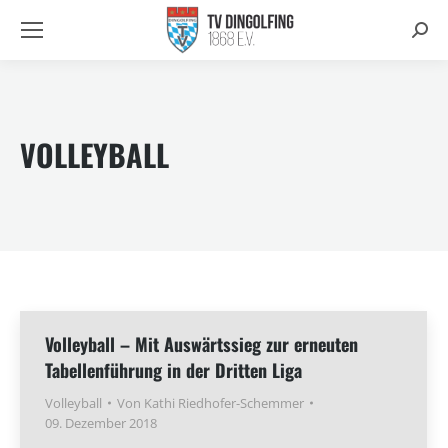
Searc
VOLLEYBALL
Volleyball – Mit Auswärtssieg zur erneuten
Tabellenführung in der Dritten Liga
Volleyball
Von
Kathi Riedhofer-Schemmer
09. Dezember 2018