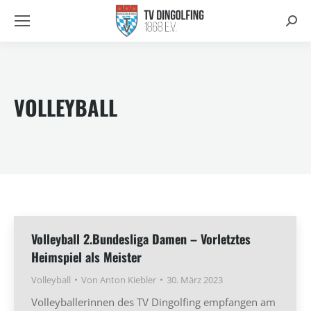
Searc
VOLLEYBALL
Volleyball 2.Bundesliga Damen – Vorletztes
Heimspiel als Meister
Volleyball
Von
Anton Kiebler
30. März 2023
Volleyballerinnen des TV Dingolfing empfangen am