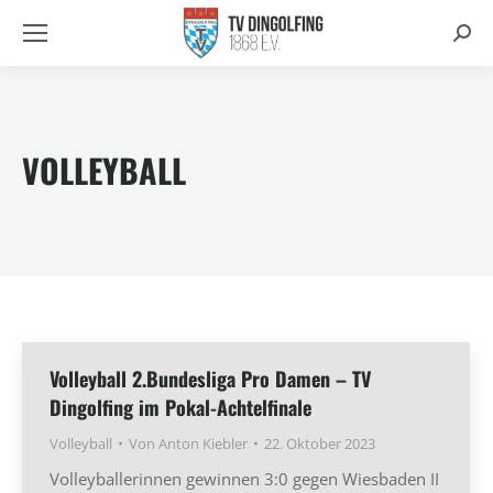
Searc
VOLLEYBALL
Volleyball 2.Bundesliga Pro Damen – TV
Dingolfing im Pokal-Achtelfinale
Volleyball
Von
Anton Kiebler
22. Oktober 2023
Volleyballerinnen gewinnen 3:0 gegen Wiesbaden II