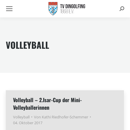
Searc
VOLLEYBALL
Volleyball – 2.Isar-Cup der Mini-
Volleyballerinnen
Volleyball
Von
Kathi Riedhofer-Schemmer
04. Oktober 2017