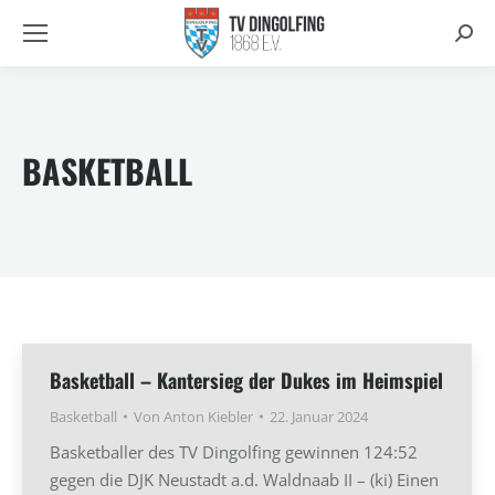
Searc
BASKETBALL
Basketball – Kantersieg der Dukes im Heimspiel
Basketball
Von
Anton Kiebler
22. Januar 2024
Basketballer des TV Dingolfing gewinnen 124:52
gegen die DJK Neustadt a.d. Waldnaab II – (ki) Einen