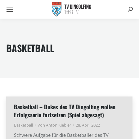
Searc
BASKETBALL
Basketball – Dukes des TV Dingolfing wollen
Erfolgsserie fortsetzen (Spiel abgesagt)
Basketball
Von
Anton Kiebler
28. April 2022
Schwere Aufgabe für die Basketballer des TV