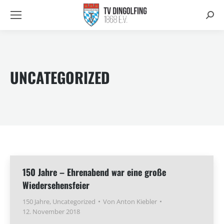
Searc
UNCATEGORIZED
150 Jahre – Ehrenabend war eine große
Wiedersehensfeier
150 Jahre
,
Uncategorized
Von
Anton Kiebler
12. November 2018