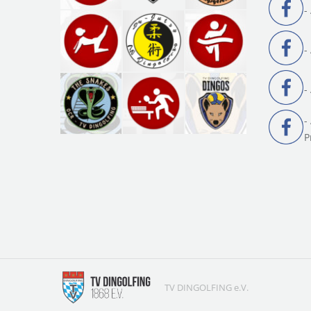
-
-
-
-
P
TV DINGOLFING e.V.