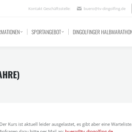
Kontakt Geschäftsstelle:
buero@tv-dingolfing.de
RMATIONEN
SPORTANGEBOT
DINGOLFINGER HALBMARATHO
AHRE)
Der Kurs ist aktuell leider ausgelastet, es gibt aber eine Warteliste
Anfragen dazu bitte per Mail an:
buero@tv-dingolfing.de