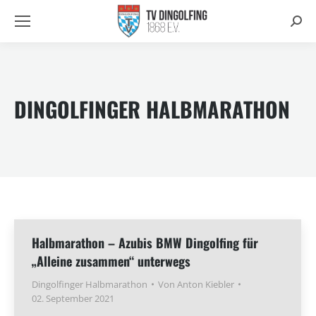
Searc
DINGOLFINGER HALBMARATHON
Halbmarathon – Azubis BMW Dingolfing für
„Alleine zusammen“ unterwegs
Dingolfinger Halbmarathon
Von
Anton Kiebler
02. September 2021