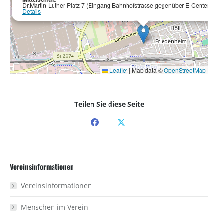
Dr.Martin-Luther-Platz 7 (Eingang Bahnhofstrasse gegenüber E-Center) - 
Details
Leaflet
|
Map data ©
OpenStreetMap
Teilen Sie diese Seite
Share
Share
on
on
Facebook
X
Vereinsinformationen
Vereinsinformationen
Menschen im Verein